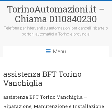
Vai
TorinoAutomazioni.it –
al
contenuto
Chiama 0110840230
Telefona per interventi su automazioni per cancelli, sbarre o
portoni automatici a Torino e provincia!
Menu
assistenza BFT Torino
Vanchiglia
assistenza BFT Torino Vanchiglia –
Riparazione, Manutenzione e Installazione