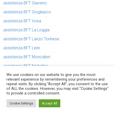
assistenza BFT Giaveno
assistenza BFT Grugliasco
assistenza BFT Ivrea
assistenza BFT La Loggia
assistenza BFT Lanzo Torinese
assistenza BFT Leini
assistenza BFT Moncalieri
assistenza BFT Nichelino
assistenza BFT None
We use cookies on our website to give you the most
relevant experience by remembering your preferences and
assistenza BFT Orbassano
repeat visits. By clicking “Accept All”, you consent to the use
of ALL the cookies. However, you may visit "Cookie Settings"
assistenza BFT Pecetto Torinese
to provide a controlled consent.
Serve aiuto? Chiedi con fiducia!
assistenza BFT Pinerolo
Cookie Settings
Accept All
assistenza BFT Poirino