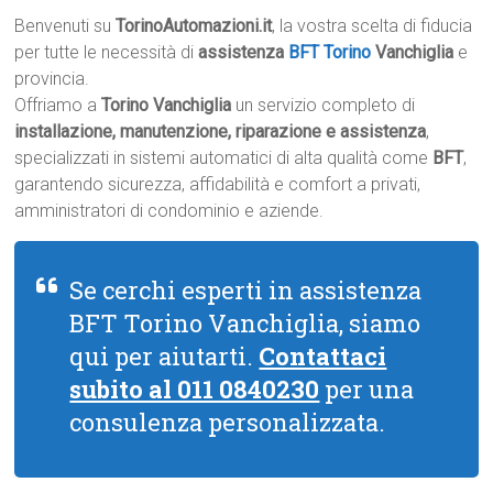
Benvenuti su
TorinoAutomazioni.it
, la vostra scelta di fiducia
per tutte le necessità di
assistenza
BFT Torino
Vanchiglia
e
provincia.
Offriamo a
Torino Vanchiglia
un servizio completo di
installazione, manutenzione, riparazione e assistenza
,
specializzati in sistemi automatici di alta qualità come
BFT
,
garantendo sicurezza, affidabilità e comfort a privati,
amministratori di condominio e aziende.
Se cerchi esperti in assistenza
BFT Torino Vanchiglia, siamo
qui per aiutarti.
Contattaci
subito al 011 0840230
per una
consulenza personalizzata.