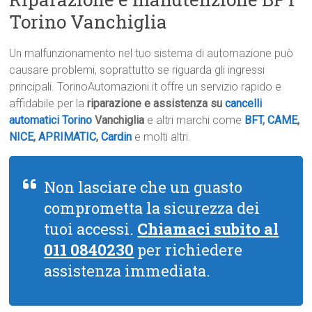
Torino Vanchiglia
Un malfunzionamento nel tuo sistema di automazione può
causare problemi, soprattutto se riguarda gli ingressi
principali. TorinoAutomazioni.it offre un servizio rapido e
affidabile per la
riparazione e assistenza su
cancelli
automatici Torino
Vanchiglia
e altri marchi come
BFT
,
CAME
,
NICE
,
APRIMATIC
,
Cardin
e molti altri.
Non lasciare che un guasto
comprometta la sicurezza dei
tuoi accessi.
Chiamaci subito al
011 0840230
per richiedere
assistenza immediata.