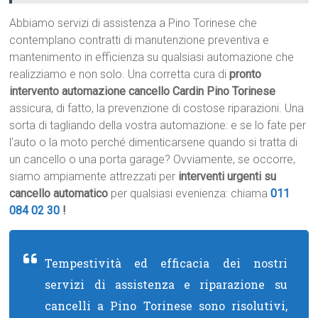
Abbiamo servizi di assistenza a Pino Torinese che
contemplano contratti di manutenzione preventiva e
mantenimento in efficienza su qualsiasi automazione che
realizziamo e non solo. Una corretta cura di
pronto
intervento automazione cancello Cardin Pino Torinese
assicura, di fatto, la prevenzione di costose riparazioni. Una
sorta di tagliando della vostra automazione: e se lo fate per
l’auto o la moto perché dimenticarsene quando si tratta di
un cancello o una porta garage? Ovviamente, se occorre,
siamo ampiamente attrezzati per
interventi urgenti su
cancello automatico
per qualsiasi evenienza: chiama
011
084 02 30
!
Tempestività ed efficacia dei nostri
servizi di assistenza e riparazione su
cancelli a Pino Torinese sono risolutivi,