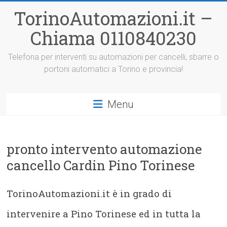
Vai
TorinoAutomazioni.it –
al
contenuto
Chiama 0110840230
Telefona per interventi su automazioni per cancelli, sbarre o
portoni automatici a Torino e provincia!
Menu
pronto intervento automazione
cancello Cardin Pino Torinese
TorinoAutomazioni.it è in grado di
intervenire a Pino Torinese ed in tutta la