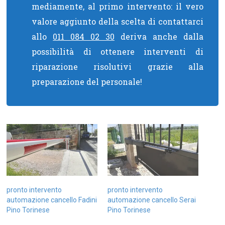
mediamente, al primo intervento: il vero
valore aggiunto della scelta di contattarci
allo
011 084 02 30
deriva anche dalla
possibilità di ottenere interventi di
riparazione risolutivi grazie alla
preparazione del personale!
pronto intervento
pronto intervento
automazione cancello Fadini
automazione cancello Serai
Pino Torinese
Pino Torinese