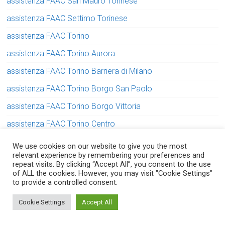
assistenza FAAC San Mauro Torinese
assistenza FAAC Settimo Torinese
assistenza FAAC Torino
assistenza FAAC Torino Aurora
assistenza FAAC Torino Barriera di Milano
assistenza FAAC Torino Borgo San Paolo
assistenza FAAC Torino Borgo Vittoria
assistenza FAAC Torino Centro
assistenza FAAC Torino Crocetta
We use cookies on our website to give you the most
relevant experience by remembering your preferences and
assistenza FAAC Torino Falchera
repeat visits. By clicking “Accept All”, you consent to the use
of ALL the cookies. However, you may visit "Cookie Settings"
assistenza FAAC Torino Lingotto
to provide a controlled consent.
assistenza FAAC Torino Lucento
Serve aiuto? Chiedi con fiducia!
Cookie Settings
Accept All
assistenza FAAC Torino Madonna di Campagna