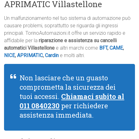
APRIMATIC Villastellone
Un malfunzionamento nel tuo sistema di automazione può
causare problemi, soprattutto se riguarda gli ingressi
principali. TorinoAutomazioni.it offre un servizio rapido e
affidabile per la
riparazione e assistenza su cancelli
automatici Villastellone
e altri marchi come
BFT
,
CAME
,
NICE
,
APRIMATIC
,
Cardin
e molti altri.
Non lasciare che un guasto
comprometta la sicurezza dei
tuoi accessi.
Chiamaci subito al
011 0840230
per richiedere
assistenza immediata.