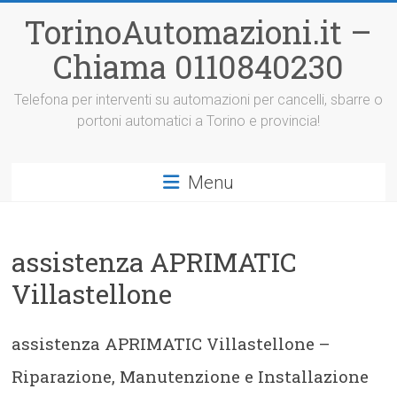
Vai
TorinoAutomazioni.it –
al
contenuto
Chiama 0110840230
Telefona per interventi su automazioni per cancelli, sbarre o
portoni automatici a Torino e provincia!
Menu
assistenza APRIMATIC
Villastellone
assistenza APRIMATIC Villastellone –
Riparazione, Manutenzione e Installazione