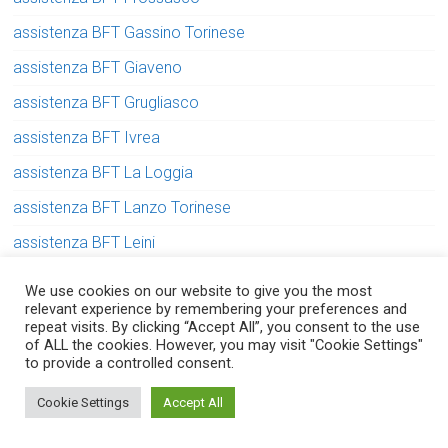
assistenza BFT Gassino Torinese
assistenza BFT Giaveno
assistenza BFT Grugliasco
assistenza BFT Ivrea
assistenza BFT La Loggia
assistenza BFT Lanzo Torinese
assistenza BFT Leini
assistenza BFT Moncalieri
We use cookies on our website to give you the most
relevant experience by remembering your preferences and
assistenza BFT Nichelino
repeat visits. By clicking “Accept All”, you consent to the use
of ALL the cookies. However, you may visit "Cookie Settings"
assistenza BFT None
to provide a controlled consent.
assistenza BFT Orbassano
Serve aiuto? Chiedi con fiducia!
Cookie Settings
Accept All
assistenza BFT Pecetto Torinese