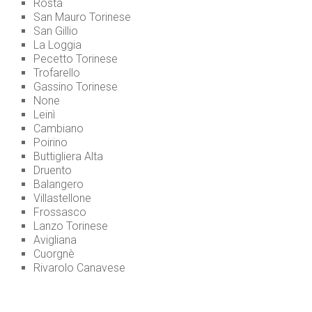
Rosta
San Mauro Torinese
San Gillio
La Loggia
Pecetto Torinese
Trofarello
Gassino Torinese
None
Leinì
Cambiano
Poirino
Buttigliera Alta
Druento
Balangero
Villastellone
Frossasco
Lanzo Torinese
Avigliana
Cuorgnè
Rivarolo Canavese