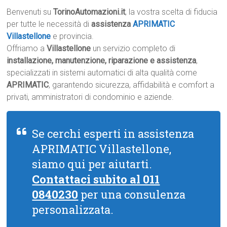
Benvenuti su
TorinoAutomazioni.it
, la vostra scelta di fiducia
per tutte le necessità di
assistenza
APRIMATIC
Villastellone
e provincia.
Offriamo a
Villastellone
un servizio completo di
installazione, manutenzione, riparazione e assistenza
,
specializzati in sistemi automatici di alta qualità come
APRIMATIC
, garantendo sicurezza, affidabilità e comfort a
privati, amministratori di condominio e aziende.
Se cerchi esperti in assistenza
APRIMATIC Villastellone,
siamo qui per aiutarti.
Contattaci subito al 011
0840230
per una consulenza
personalizzata.