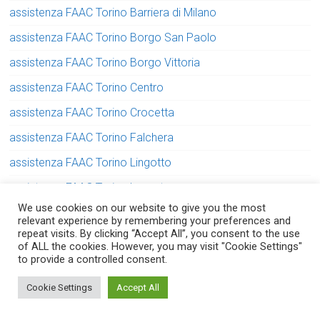
assistenza FAAC Torino Barriera di Milano
assistenza FAAC Torino Borgo San Paolo
assistenza FAAC Torino Borgo Vittoria
assistenza FAAC Torino Centro
assistenza FAAC Torino Crocetta
assistenza FAAC Torino Falchera
assistenza FAAC Torino Lingotto
assistenza FAAC Torino Lucento
We use cookies on our website to give you the most
assistenza FAAC Torino Madonna di Campagna
relevant experience by remembering your preferences and
repeat visits. By clicking “Accept All”, you consent to the use
assistenza FAAC Torino Mirafiori
of ALL the cookies. However, you may visit "Cookie Settings"
to provide a controlled consent.
assistenza FAAC Torino Parella
Serve aiuto? Chiedi con fiducia!
assistenza FAAC Torino Pozzo Strada
Cookie Settings
Accept All
assistenza FAAC Torino San Donato