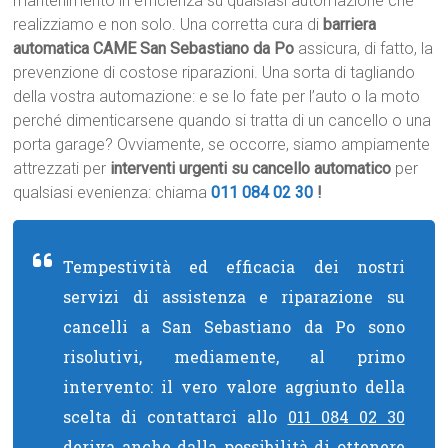
mantenimento in efficienza su qualsiasi automazione che
realizziamo e non solo. Una corretta cura di
barriera
automatica CAME San Sebastiano da Po
assicura, di fatto, la
prevenzione di costose riparazioni. Una sorta di tagliando
della vostra automazione: e se lo fate per l’auto o la moto
perché dimenticarsene quando si tratta di un cancello o una
porta garage? Ovviamente, se occorre, siamo ampiamente
attrezzati per
interventi urgenti su cancello automatico
per
qualsiasi evenienza: chiama
011 084 02 30
!
Tempestività ed efficacia dei nostri
servizi di assistenza e riparazione su
cancelli a San Sebastiano da Po sono
risolutivi, mediamente, al primo
intervento: il vero valore aggiunto della
scelta di contattarci allo
011 084 02 30
deriva anche dalla possibilità di ottenere