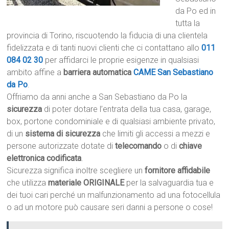
da Po ed in
tutta la
provincia di Torino, riscuotendo la fiducia di una clientela
fidelizzata e di tanti nuovi clienti che ci contattano allo
011
084 02 30
per affidarci le proprie esigenze in qualsiasi
ambito affine a
barriera automatica
CAME San Sebastiano
da Po
.
Offriamo da anni anche a San Sebastiano da Po la
sicurezza
di poter dotare l’entrata della tua casa, garage,
box, portone condominiale e di qualsiasi ambiente privato,
di un
sistema di sicurezza
che limiti gli accessi a mezzi e
persone autorizzate dotate di
telecomando
o di
chiave
elettronica codificata
.
Sicurezza significa inoltre scegliere un
fornitore affidabile
che utilizza
materiale ORIGINALE
per la salvaguardia tua e
dei tuoi cari perché un malfunzionamento ad una fotocellula
o ad un motore può causare seri danni a persone o cose!