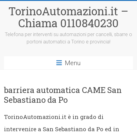
Vai
TorinoAutomazioni.it –
al
contenuto
Chiama 0110840230
Telefona per interventi su automazioni per cancelli, sbarre o
portoni automatici a Torino e provincia!
Menu
barriera automatica CAME San
Sebastiano da Po
TorinoAutomazioni.it è in grado di
intervenire a San Sebastiano da Po ed in