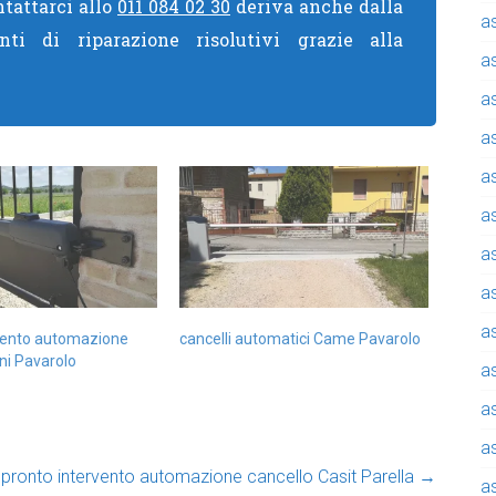
ntattarci allo
011 084 02 30
deriva anche dalla
a
nti di riparazione risolutivi grazie alla
a
a
a
a
a
a
a
a
rvento automazione
cancelli automatici Came Pavarolo
ni Pavarolo
a
a
a
pronto intervento automazione cancello Casit Parella
→
a