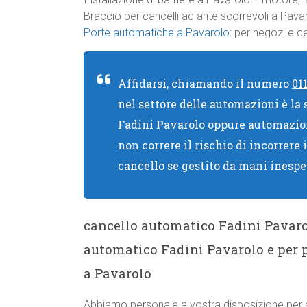
Braccio per cancelli ad ante scorrevoli a Pava
Porte automatiche a Pavarolo
: per negozi e c
Affidarsi, chiamando il numero
01
nel settore delle automazioni è la
Fadini Pavarolo oppure
automazion
non correre il rischio di incorrere 
cancello se gestito da mani inespe
cancello automatico Fadini Pava
automatico Fadini Pavarolo e per 
a Pavarolo
Abbiamo personale a vostra disposizione per a