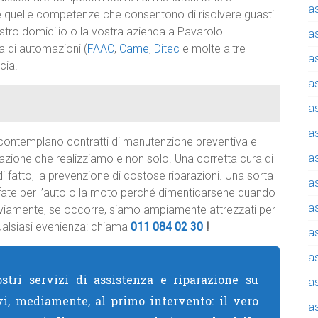
a
tte quelle competenze che consentono di risolvere guasti
stro domicilio o la vostra azienda a Pavarolo.
a
a di automazioni (
FAAC
,
Came
,
Ditec
e molte altre
a
cia.
a
a
a
contemplano contratti di manutenzione preventiva e
a
azione che realizziamo e non solo. Una corretta cura di
i fatto, la prevenzione di costose riparazioni. Una sorta
a
 fate per l’auto o la moto perché dimenticarsene quando
a
Ovviamente, se occorre, siamo ampiamente attrezzati per
alsiasi evenienza: chiama
011 084 02 30
!
a
a
stri servizi di assistenza e riparazione su
a
vi, mediamente, al primo intervento: il vero
a