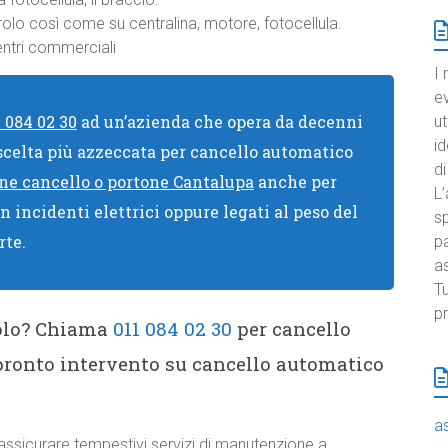
rolo così come su centralina, motore, fotocellula.
entri commerciali
I 
e
1 084 02 30
ad un’azienda che opera da decenni
ut
id
 scelta più azzeccata per cancello automatico
di
e cancello o portone Cantalupa
anche per
L’
in incidenti elettrici oppure legati al peso del
sp
rte.
pa
a
Tu
pr
rolo? Chiama
011 084 02 30
per cancello
pronto intervento su cancello automatico
a
ssicurare tempestivi servizi di manutenzione a