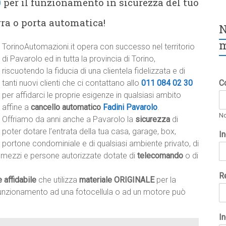
0
per il funzionamento in sicurezza del tuo
rra o porta automatica!
N
m
TorinoAutomazioni.it opera con successo nel territorio
di Pavarolo ed in tutta la provincia di Torino,
riscuotendo la fiducia di una clientela fidelizzata e di
tanti nuovi clienti che ci contattano allo
011 084 02 30
C
per affidarci le proprie esigenze in qualsiasi ambito
affine a
cancello automatico
Fadini Pavarolo
.
N
Offriamo da anni anche a Pavarolo la
sicurezza
di
poter dotare l’entrata della tua casa, garage, box,
I
portone condominiale e di qualsiasi ambiente privato, di
 a mezzi e persone autorizzate dotate di
telecomando
o di
R
e affidabile
che utilizza
materiale ORIGINALE
per la
lfunzionamento ad una fotocellula o ad un motore può
In