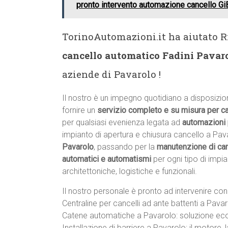
pronto intervento automazione cancello GiB
TorinoAutomazioni.it ha aiutato Ri
cancello automatico Fadini Pavar
aziende di Pavarolo !
Il nostro è un impegno quotidiano a disposizion
fornire un
servizio completo e su misura per c
per qualsiasi evenienza legata ad
automazioni 
impianto di apertura e chiusura cancello a Pavaro
Pavarolo
, passando per la
manutenzione di can
automatici e automatismi
per ogni tipo di impi
architettoniche, logistiche e funzionali.
Il nostro personale è pronto ad intervenire con 
Centraline per cancelli ad ante battenti a Pava
Catene automatiche a Pavarolo: soluzione econ
Installazione di barriere a Pavarolo: il motore, la