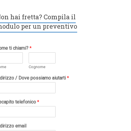
on hai fretta? Compila il
odulo per un preventivo
ome ti chiami?
*
ome
Cognome
ndirizzo / Dove possiamo aiutarti
*
ecapito telefonico
*
dirizzo email