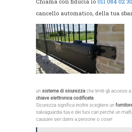
Chiama con fiducia lo
011 084 02 3
cancello automatico, della tua sba
un
sistema di sicurezza
che limiti gli accessi
chiave elettronica codificata
.
Sicurezza significa inoltre scegliere un
fornitor
salvaguardia tua e dei tuoi cari perché un ma
causare seri danni a persone o cose!