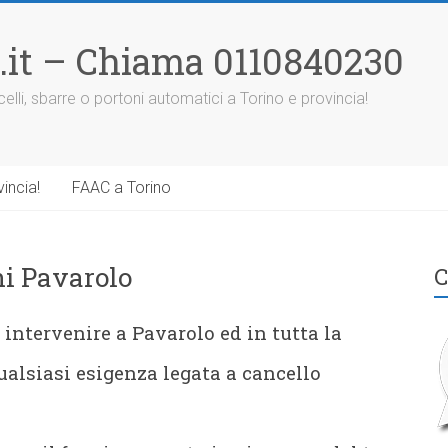
.it – Chiama 0110840230
elli, sbarre o portoni automatici a Torino e provincia!
incia!
FAAC a Torino
ni Pavarolo
C
intervenire a Pavarolo ed in tutta la
ualsiasi esigenza legata a cancello