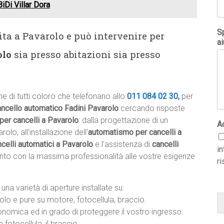
iDi Villar Dora
Sp
ta a Pavarolo e può intervenire per
ai
olo
sia presso abitazioni sia presso
e di tutti coloro che telefonano allo
011 084 02 30
,
per
ancello automatico Fadini Pavarolo
cercando risposte
per cancelli a Pavarolo
: dalla progettazione di un
A
lo, all’installazione dell’
automatismo per cancelli a
celli automatici a Pavarolo
e l’assistenza di
cancelli
i
anto con la massima professionalità alle vostre esigenze
ri
una varietà di aperture installate su:
rolo e pure su motore, fotocellula, braccio.
omica ed in grado di proteggere il vostro ingresso.
 fotocellula, il braccio.