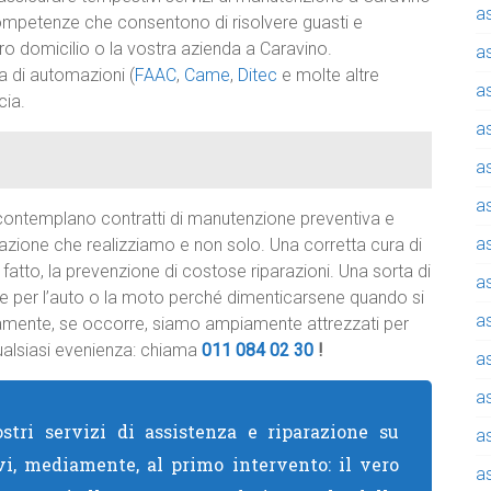
a
 competenze che consentono di risolvere guasti e
ro domicilio o la vostra azienda a Caravino.
a
a di automazioni (
FAAC
,
Came
,
Ditec
e molte altre
a
cia.
a
a
a
contemplano contratti di manutenzione preventiva e
a
azione che realizziamo e non solo. Una corretta cura di
 fatto, la prevenzione di costose riparazioni. Una sorta di
a
te per l’auto o la moto perché dimenticarsene quando si
a
iamente, se occorre, siamo ampiamente attrezzati per
alsiasi evenienza: chiama
011 084 02 30
!
a
a
stri servizi di assistenza e riparazione su
a
vi, mediamente, al primo intervento: il vero
a