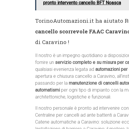
pronto intervento cancello BFT Noasca
TorinoAutomazioni.it ha aiutato R
cancello scorrevole FAAC Caravin
di Caravino !
Il nostro è un impegno quotidiano a disposizion
fornire un
servizio completo e su misura per c
qualsiasi evenienza legata ad
automazioni per 
apertura e chiusura cancello a Caravino, all’inst
passando per la
manutenzione di cancelli auto
automatismi
per ogni tipo di impianto con la m
architettoniche, logistiche e funzionali.
Il nostro personale è pronto ad intervenire con 
Centraline per cancelli ad ante battenti a Carav
Catene automatiche a Caravino: soluzione econ
Installazione di barriere a Caravino: il motore, la