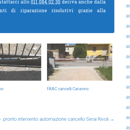
ntattarci allo
011 084 02 30
deriva anche dalla
a
nti di riparazione risolutivi grazie alla
a
a
a
a
a
a
a
a
no
FAAC cancelli Caravino
a
a
a
o
pronto intervento automazione cancello Serai Rivoli
→
a