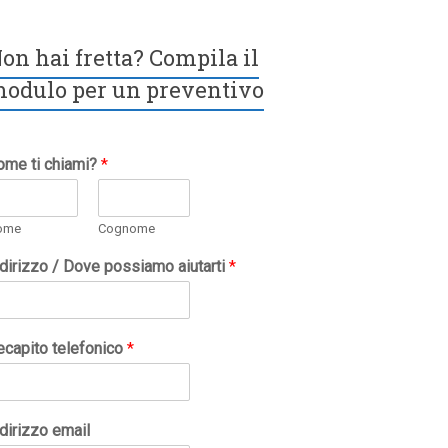
on hai fretta? Compila il
odulo per un preventivo
ome ti chiami?
*
ome
Cognome
ndirizzo / Dove possiamo aiutarti
*
ecapito telefonico
*
dirizzo email