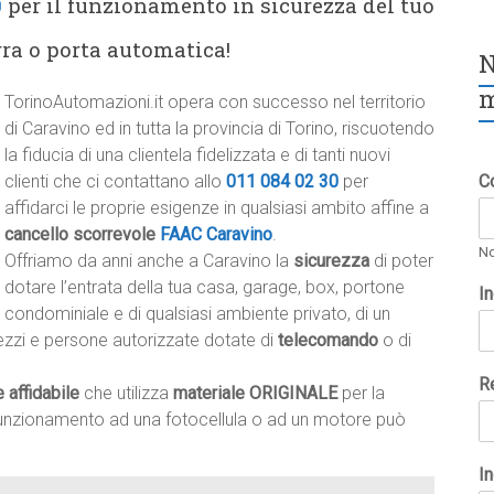
0
per il funzionamento in sicurezza del tuo
rra o porta automatica!
N
m
TorinoAutomazioni.it opera con successo nel territorio
di Caravino ed in tutta la provincia di Torino, riscuotendo
la fiducia di una clientela fidelizzata e di tanti nuovi
clienti che ci contattano allo
011 084 02 30
per
C
affidarci le proprie esigenze in qualsiasi ambito affine a
cancello scorrevole
FAAC Caravino
.
N
Offriamo da anni anche a Caravino la
sicurezza
di poter
dotare l’entrata della tua casa, garage, box, portone
I
condominiale e di qualsiasi ambiente privato, di un
mezzi e persone autorizzate dotate di
telecomando
o di
R
e affidabile
che utilizza
materiale ORIGINALE
per la
lfunzionamento ad una fotocellula o ad un motore può
In