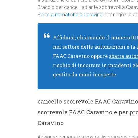
Braccio per cancelli ad ante scorrevoli a Cara
Porte automatiche a Caravino
: per negozi e c
Affidarsi, chiamando il numero
01
nel settore delle automazioni è la 
FAAC Caravino oppure
sbarra aut
rischio di incorrere in incidenti el
gestito da mani inesperte.
cancello scorrevole FAAC Caravi
scorrevole FAAC Caravino e per pr
Caravino
Abbiamo personale a vostra disposizione per a