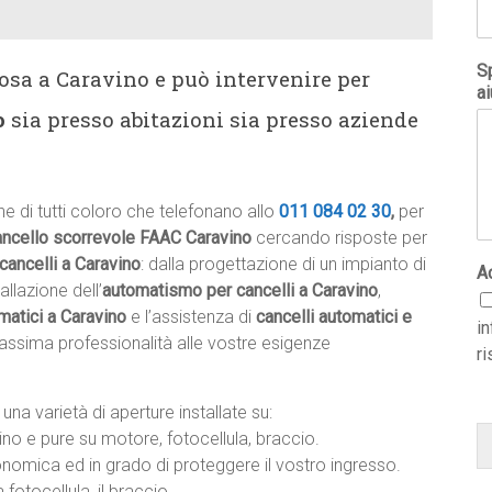
Sp
osa a Caravino e può intervenire per
ai
o
sia presso abitazioni sia presso aziende
e di tutti coloro che telefonano allo
011 084 02 30
,
per
ancello scorrevole FAAC Caravino
cercando risposte per
cancelli a Caravino
: dalla progettazione di un impianto di
A
allazione dell’
automatismo per cancelli a Caravino
,
matici a Caravino
e l’assistenza di
cancelli automatici e
i
assima professionalità alle vostre esigenze
ri
una varietà di aperture installate su:
ino e pure su motore, fotocellula, braccio.
omica ed in grado di proteggere il vostro ingresso.
 fotocellula, il braccio.