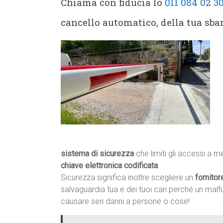
Chiama con fiducia lo
011 084 02 3
cancello automatico, della tua sba
sistema di sicurezza
che limiti gli accessi a 
chiave elettronica codificata
.
Sicurezza significa inoltre scegliere un
fornitor
salvaguardia tua e dei tuoi cari perché un ma
causare seri danni a persone o cose!