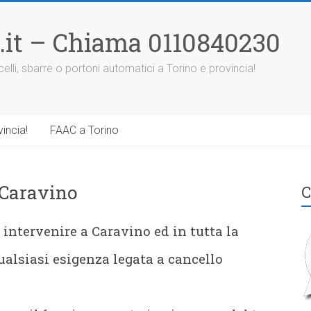
.it – Chiama 0110840230
elli, sbarre o portoni automatici a Torino e provincia!
incia!
FAAC a Torino
 Caravino
C
intervenire a Caravino ed in tutta la
ualsiasi esigenza legata a cancello