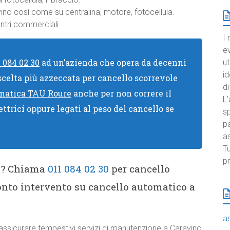
vino così come su centralina, motore, fotocellula.
entri commerciali
I 
e
1 084 02 30
ad un’azienda che opera da decenni
ut
id
scelta più azzeccata per cancello scorrevole
di
omatica TAU Roure
anche per non correre il
L’
ettrici oppure legati al peso del cancello se
sp
pa
a
Tu
pr
no? Chiama
011 084 02 30
per cancello
onto intervento su cancello automatico a
a
ssicurare tempestivi servizi di manutenzione a Caravino