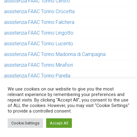
assistenza FAAC Torino Centro
assistenza FAAC Torino Crocetta
assistenza FAAC Torino Falchera
assistenza FAAC Torino Lingotto
assistenza FAAC Torino Lucento
assistenza FAAC Torino Madonna di Campagna
assistenza FAAC Torino Mirafiori
assistenza FAAC Torino Parella
assistenza FAAC Torino Pozzo Strada
We use cookies on our website to give you the most
relevant experience by remembering your preferences and
assistenza FAAC Torino San Donato
repeat visits. By clicking “Accept All”, you consent to the use
of ALL the cookies. However, you may visit "Cookie Settings"
assistenza FAAC Torino Santa Rita
to provide a controlled consent.
assistenza FAAC Torino Vallette
Serve aiuto? Chiedi con fiducia!
Cookie Settings
Accept All
assistenza FAAC Torino Vanchiglia