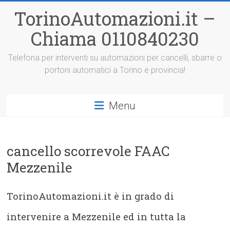
Vai
TorinoAutomazioni.it –
al
contenuto
Chiama 0110840230
Telefona per interventi su automazioni per cancelli, sbarre o
portoni automatici a Torino e provincia!
Menu
cancello scorrevole FAAC
Mezzenile
TorinoAutomazioni.it è in grado di
intervenire a Mezzenile ed in tutta la