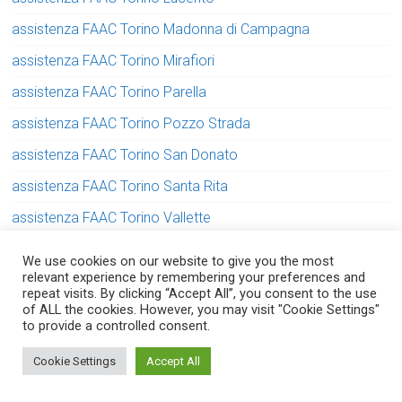
assistenza FAAC Torino Madonna di Campagna
assistenza FAAC Torino Mirafiori
assistenza FAAC Torino Parella
assistenza FAAC Torino Pozzo Strada
assistenza FAAC Torino San Donato
assistenza FAAC Torino Santa Rita
assistenza FAAC Torino Vallette
assistenza FAAC Torino Vanchiglia
We use cookies on our website to give you the most
relevant experience by remembering your preferences and
assistenza FAAC Torino Vanchiglietta
repeat visits. By clicking “Accept All”, you consent to the use
of ALL the cookies. However, you may visit "Cookie Settings"
assistenza FAAC Trofarello
to provide a controlled consent.
assistenza FAAC Venaria Reale
Serve aiuto? Chiedi con fiducia!
Cookie Settings
Accept All
assistenza FAAC Villastellone