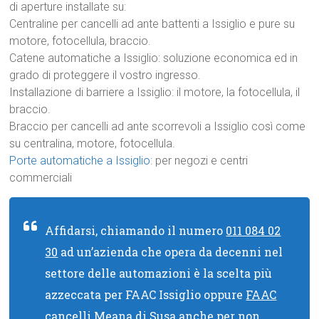
di aperture installate su:
Centraline per cancelli ad ante battenti a Issiglio e pure su
motore, fotocellula, braccio.
Catene automatiche a Issiglio: soluzione economica ed in
grado di proteggere il vostro ingresso.
Installazione di barriere a Issiglio: il motore, la fotocellula, il
braccio.
Braccio per cancelli ad ante scorrevoli a Issiglio così come
su centralina, motore, fotocellula.
Porte automatiche a Issiglio
: per negozi e centri
commerciali
Affidarsi, chiamando il numero
011 084 02
30
ad un’azienda che opera da decenni nel
settore delle automazioni è la scelta più
azzeccata per FAAC Issiglio oppure
FAAC
cancelli Meana di Susa
anche per non