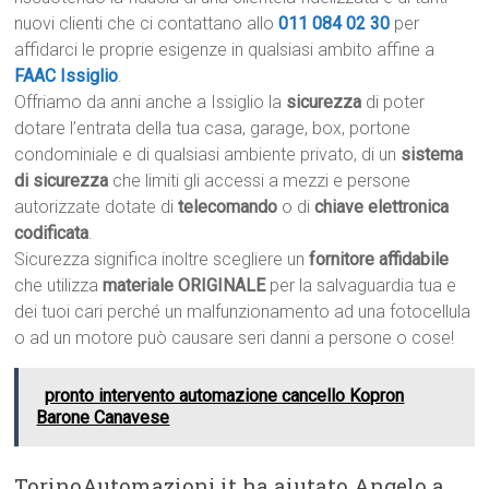
nuovi clienti che ci contattano allo
011 084 02 30
per
affidarci le proprie esigenze in qualsiasi ambito affine a
FAAC Issiglio
.
Offriamo da anni anche a Issiglio la
sicurezza
di poter
dotare l’entrata della tua casa, garage, box, portone
condominiale e di qualsiasi ambiente privato, di un
sistema
di sicurezza
che limiti gli accessi a mezzi e persone
autorizzate dotate di
telecomando
o di
chiave elettronica
codificata
.
Sicurezza significa inoltre scegliere un
fornitore affidabile
che utilizza
materiale ORIGINALE
per la salvaguardia tua e
dei tuoi cari perché un malfunzionamento ad una fotocellula
o ad un motore può causare seri danni a persone o cose!
pronto intervento automazione cancello Kopron
Barone Canavese
TorinoAutomazioni.it ha aiutato Angelo a