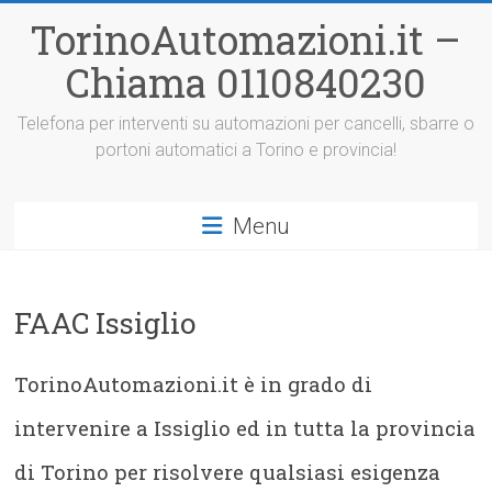
Vai
TorinoAutomazioni.it –
al
contenuto
Chiama 0110840230
Telefona per interventi su automazioni per cancelli, sbarre o
portoni automatici a Torino e provincia!
Menu
FAAC Issiglio
TorinoAutomazioni.it è in grado di
intervenire a Issiglio ed in tutta la provincia
di Torino per risolvere qualsiasi esigenza