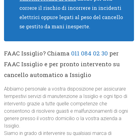
correre il rischio di incorrere in incidenti
elettrici oppure legati al peso del cancello
se gestito da mani inesperte.
FAAC Issiglio? Chiama
011 084 02 30
per
FAAC Issiglio e per pronto intervento su
cancello automatico a Issiglio
Abbiamo personale a vostra disposizione per assicurare
tempestivi servizi di manutenzione a Issiglio e ogni tipo di
intervento grazie a tutte quelle competenze che
consentono di risolvere guasti e malfunzionamenti di ogni
genere presso il vostro domicilio o la vostra azienda a
Issiglio.
Siamo in grado di intervenire su qualsiasi marca di