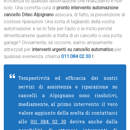
efficienza su qualsiasi automazione che realizziamo e non
solo. Una corretta cura di
pronto intervento automazione
cancello Ditec Alpignano
assicura, di fatto, la prevenzione di
costose riparazioni. Una sorta di tagliando della vostra
automazione: e se lo fate per l’auto o la moto perché
dimenticarsene quando si tratta di un cancello o una porta
garage? Ovviamente, se occorre, siamo ampiamente
attrezzati per
interventi urgenti su cancello automatico
per
qualsiasi evenienza: chiama
011 084 02 30
!
Tempestività ed efficacia dei nostri
servizi di assistenza e riparazione su
cancelli a Alpignano sono risolutivi,
mediamente, al primo intervento: il vero
valore aggiunto della scelta di contattarci
allo
011 084 02 30
deriva anche dalla