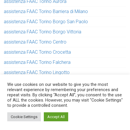
assistenza FAAC Torino Aurora
assistenza FAAC Torino Barriera di Milano
assistenza FAAC Torino Borgo San Paolo
assistenza FAAC Torino Borgo Vittoria
assistenza FAAC Torino Centro
assistenza FAAC Torino Crocetta
assistenza FAAC Torino Falchera
assistenza FAAC Torino Lingotto
assistenza FAAC Torino Lucento
We use cookies on our website to give you the most
relevant experience by remembering your preferences and
assistenza FAAC Torino Madonna di Campagna
repeat visits. By clicking “Accept All”, you consent to the use
of ALL the cookies. However, you may visit "Cookie Settings"
assistenza FAAC Torino Mirafiori
to provide a controlled consent.
Serve aiuto? Chiedi con fiducia!
assistenza FAAC Torino Parella
Cookie Settings
Accept All
assistenza FAAC Torino Pozzo Strada