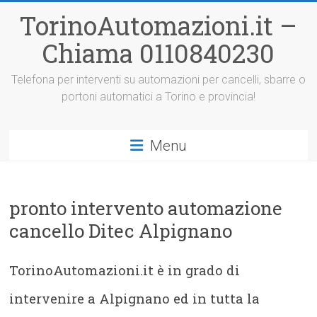
Vai
TorinoAutomazioni.it –
al
contenuto
Chiama 0110840230
Telefona per interventi su automazioni per cancelli, sbarre o
portoni automatici a Torino e provincia!
Menu
pronto intervento automazione
cancello Ditec Alpignano
TorinoAutomazioni.it è in grado di
intervenire a Alpignano ed in tutta la