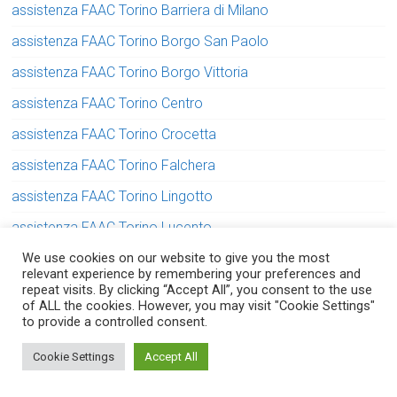
assistenza FAAC Torino Barriera di Milano
assistenza FAAC Torino Borgo San Paolo
assistenza FAAC Torino Borgo Vittoria
assistenza FAAC Torino Centro
assistenza FAAC Torino Crocetta
assistenza FAAC Torino Falchera
assistenza FAAC Torino Lingotto
assistenza FAAC Torino Lucento
We use cookies on our website to give you the most
assistenza FAAC Torino Madonna di Campagna
relevant experience by remembering your preferences and
assistenza FAAC Torino Mirafiori
repeat visits. By clicking “Accept All”, you consent to the use
of ALL the cookies. However, you may visit "Cookie Settings"
assistenza FAAC Torino Parella
to provide a controlled consent.
Serve aiuto? Chiedi con fiducia!
assistenza FAAC Torino Pozzo Strada
Cookie Settings
Accept All
assistenza FAAC Torino San Donato