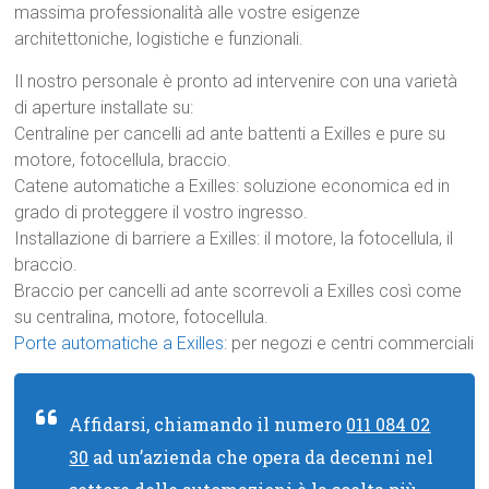
massima professionalità alle vostre esigenze
architettoniche, logistiche e funzionali.
Il nostro personale è pronto ad intervenire con una varietà
di aperture installate su:
Centraline per cancelli ad ante battenti a Exilles e pure su
motore, fotocellula, braccio.
Catene automatiche a Exilles: soluzione economica ed in
grado di proteggere il vostro ingresso.
Installazione di barriere a Exilles: il motore, la fotocellula, il
braccio.
Braccio per cancelli ad ante scorrevoli a Exilles così come
su centralina, motore, fotocellula.
Porte automatiche a Exilles
: per negozi e centri commerciali
Affidarsi, chiamando il numero
011 084 02
30
ad un’azienda che opera da decenni nel