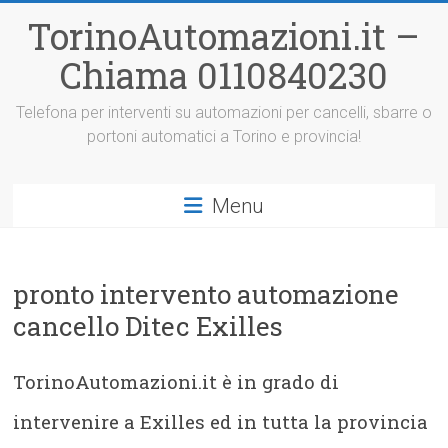
Vai
TorinoAutomazioni.it –
al
contenuto
Chiama 0110840230
Telefona per interventi su automazioni per cancelli, sbarre o
portoni automatici a Torino e provincia!
Menu
pronto intervento automazione
cancello Ditec Exilles
TorinoAutomazioni.it è in grado di
intervenire a Exilles ed in tutta la provincia