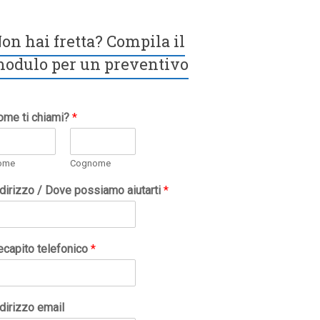
on hai fretta? Compila il
odulo per un preventivo
ome ti chiami?
*
ome
Cognome
ndirizzo / Dove possiamo aiutarti
*
ecapito telefonico
*
dirizzo email