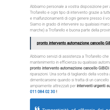
Abbiamo personale a vostra disposizione per a
Trofarello e ogni tipo di intervento grazie a t
e malfunzionamenti di ogni genere presso il vos
Siamo in grado di intervenire su qualsiasi marc
marche) a Trofarello e buona parte della provi
pronto intervento automazione cancello Gi
Abbiamo servizi di assistenza a Trofarello ch
mantenimento in efficienza su qualsiasi autom
pronto intervento automazione cancello GiBiDi 
riparazioni. Una sorta di tagliando della vostr
dimenticarsene quando si tratta di un cancell
ampiamente attrezzati per
interventi urgenti 
011 084 02 30
!
Tempestività ed efficacia dei no