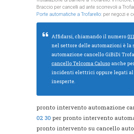
Braccio per cancelli ad ante scorrevoli a Trofa
Porte automatiche a Trofarello
: per negozi e 
Affidarsi, chiamando il numero
01
nel settore delle automazioni è la
automazione cancello GiBiDi Trof
cancello Telcoma Caluso
anche per 
incidenti elettrici oppure legati a
inesperte.
pronto intervento automazione can
02 30
per pronto intervento automaz
pronto intervento su cancello auto