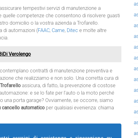
a
ssicurare tempestivi servizi di manutenzione a
a
utte quelle competenze che consentono di risolvere guasti
tro domicilio o la vostra azienda a Trofarello.
a
a di automazioni (
FAAC
,
Came
,
Ditec
e molte altre
a
ncia.
a
BiDi Verolengo
a
a
e contemplano contratti di manutenzione preventiva e
azione che realizziamo e non solo. Una corretta cura di
a
Trofarello
assicura, di fatto, la prevenzione di costose
a
a automazione: e se lo fate per l’auto o la moto perché
o o una porta garage? Ovviamente, se occorre, siamo
a
su cancello automatico
per qualsiasi evenienza: chiama
a
a
a
stri servizi di assistenza e riparazione su