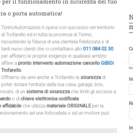
0
per il funzionamento in sicurezza del tuo
rra o porta automatica!
N
m
TorinoAutomazioni.it opera con successo nel territorio
di Trofarello ed in tutta la provincia di Torino,
riscuotendo la fiducia di una clientela fidelizzata e di
tanti nuovi clienti che ci contattano allo
011 084 02 30
C
per affidarci le proprie esigenze in qualsiasi ambito
affine a
pronto intervento automazione cancello
GiBiDi
N
Trofarello
.
Offriamo da anni anche a Trofarello la
sicurezza
di
I
poter dotare l’entrata della tua casa, garage, box,
rivato, di un
sistema di sicurezza
che limiti gli accessi a
mando
o di
chiave elettronica codificata
.
R
e affidabile
che utilizza
materiale ORIGINALE
per la
lfunzionamento ad una fotocellula o ad un motore può
In