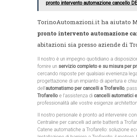
pronto intervento automazione cancello D
TorinoAutomazioni.it ha aiutato Ma
pronto intervento automazione can
abitazioni sia presso aziende di Tro
Il nostro è un impegno quotidiano a disposizion
fornire un
servizio completo e su misura per pr
cercando risposte per qualsiasi evenienza leg
progettazione di un impianto di apertura e chius
dell’
automatismo per cancelli a Trofarello
, pas
Trofarello
e l’assistenza di
cancelli automatici 
professionalità alle vostre esigenze architettoni
Il nostro personale è pronto ad intervenire con 
Centraline per cancelli ad ante battenti a Trofa
Catene automatiche a Trofarello: soluzione ec
Installazione di barriere a Trofarello: il motore, l