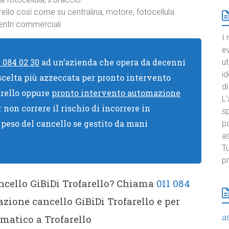
rello così come su centralina, motore, fotocellula.
centri commerciali
I 
e
1 084 02 30
ad un’azienda che opera da decenni
ut
id
 scelta più azzeccata per pronto intervento
di
arello oppure
pronto intervento automazione
L’
non correre il rischio di incorrere in
sp
l peso del cancello se gestito da mani
pa
a
Tu
pr
cello GiBiDi Trofarello? Chiama
011 084
ione cancello GiBiDi Trofarello e per
matico a Trofarello
a