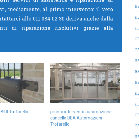
a
ivi, mediamente, al primo intervento: il vero
a
ntattarci allo
011 084 02 30
deriva anche dalla
nti di riparazione risolutivi grazie alla
a
a
a
a
a
a
a
a
BIDI Trofarello
pronto intervento automazione
a
cancello DEA Automazioni
Trofarello
a
a