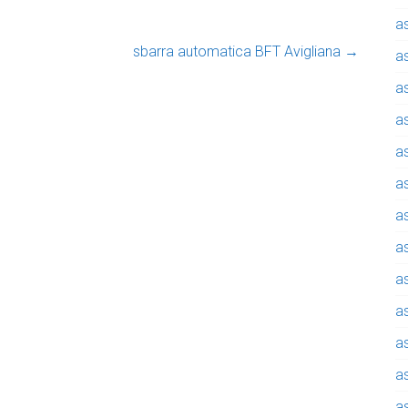
a
sbarra automatica BFT Avigliana
→
a
a
a
a
a
a
a
a
a
a
a
a