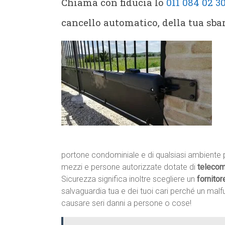
Chiama con fiducia lo
011 084 02 3
cancello automatico, della tua sba
portone condominiale e di qualsiasi ambiente p
mezzi e persone autorizzate dotate di
teleco
Sicurezza significa inoltre scegliere un
fornitor
salvaguardia tua e dei tuoi cari perché un ma
causare seri danni a persone o cose!