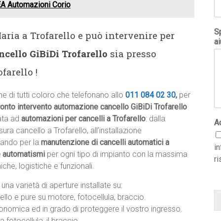
EA Automazioni Corio
Sp
ria a Trofarello e può intervenire per
ai
cello GiBiDi Trofarello
sia presso
farello !
e di tutti coloro che telefonano allo
011 084 02 30
,
per
onto intervento automazione cancello GiBiDi Trofarello
ata ad
automazioni per cancelli a Trofarello
: dalla
A
ura cancello a Trofarello, all’installazione
sando per la
manutenzione di cancelli automatici a
i
e automatismi
per ogni tipo di impianto con la massima
ri
che, logistiche e funzionali.
una varietà di aperture installate su:
rello e pure su motore, fotocellula, braccio.
onomica ed in grado di proteggere il vostro ingresso.
a fotocellula, il braccio.