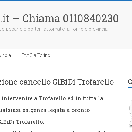
.it – Chiama 0110840230
elli, sbarre o portoni automatici a Torino e provincia!
incia!
FAAC a Torino
ione cancello GiBiDi Trofarello
C
intervenire a Trofarello ed in tutta la
ualsiasi esigenza legata a pronto
BiDi Trofarello.