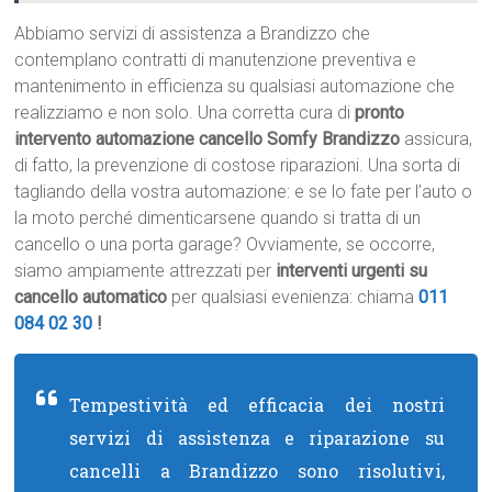
Abbiamo servizi di assistenza a Brandizzo che
contemplano contratti di manutenzione preventiva e
mantenimento in efficienza su qualsiasi automazione che
realizziamo e non solo. Una corretta cura di
pronto
intervento automazione cancello Somfy Brandizzo
assicura,
di fatto, la prevenzione di costose riparazioni. Una sorta di
tagliando della vostra automazione: e se lo fate per l’auto o
la moto perché dimenticarsene quando si tratta di un
cancello o una porta garage? Ovviamente, se occorre,
siamo ampiamente attrezzati per
interventi urgenti su
cancello automatico
per qualsiasi evenienza: chiama
011
084 02 30
!
Tempestività ed efficacia dei nostri
servizi di assistenza e riparazione su
cancelli a Brandizzo sono risolutivi,