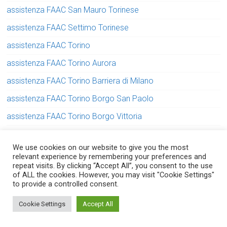
assistenza FAAC San Mauro Torinese
assistenza FAAC Settimo Torinese
assistenza FAAC Torino
assistenza FAAC Torino Aurora
assistenza FAAC Torino Barriera di Milano
assistenza FAAC Torino Borgo San Paolo
assistenza FAAC Torino Borgo Vittoria
assistenza FAAC Torino Centro
We use cookies on our website to give you the most
assistenza FAAC Torino Crocetta
relevant experience by remembering your preferences and
repeat visits. By clicking “Accept All”, you consent to the use
assistenza FAAC Torino Falchera
of ALL the cookies. However, you may visit "Cookie Settings"
to provide a controlled consent.
assistenza FAAC Torino Lingotto
Serve aiuto? Chiedi con fiducia!
Cookie Settings
Accept All
assistenza FAAC Torino Lucento
assistenza FAAC Torino Madonna di Campagna