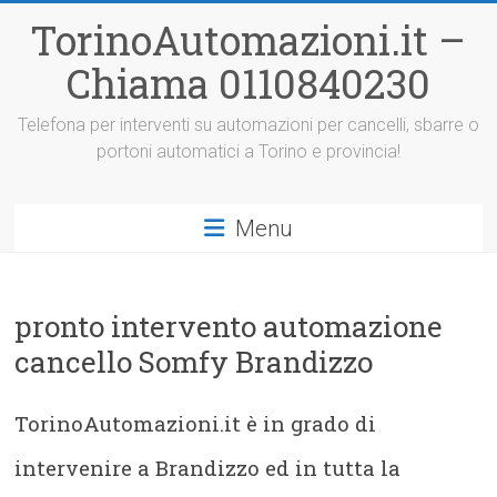
Vai
TorinoAutomazioni.it –
al
contenuto
Chiama 0110840230
Telefona per interventi su automazioni per cancelli, sbarre o
portoni automatici a Torino e provincia!
Menu
pronto intervento automazione
cancello Somfy Brandizzo
TorinoAutomazioni.it è in grado di
intervenire a Brandizzo ed in tutta la