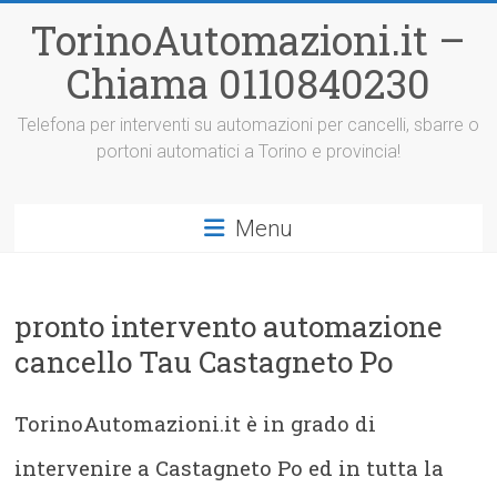
Vai
TorinoAutomazioni.it –
al
contenuto
Chiama 0110840230
Telefona per interventi su automazioni per cancelli, sbarre o
portoni automatici a Torino e provincia!
Menu
pronto intervento automazione
cancello Tau Castagneto Po
TorinoAutomazioni.it è in grado di
intervenire a Castagneto Po ed in tutta la