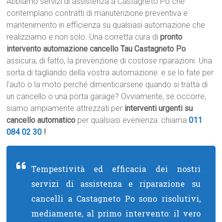
Abbiamo servizi di assistenza a Castagneto Po che
contemplano contratti di manutenzione preventiva e
mantenimento in efficienza su qualsiasi automazione che
realizziamo e non solo. Una corretta cura di
pronto
intervento automazione cancello Tau Castagneto Po
assicura, di fatto, la prevenzione di costose riparazioni. Una
sorta di tagliando della vostra automazione: e se lo fate per
l’auto o la moto perché dimenticarsene quando si tratta di
un cancello o una porta garage? Ovviamente, se occorre,
siamo ampiamente attrezzati per
interventi urgenti su
cancello automatico
per qualsiasi evenienza: chiama
011
084 02 30
!
Tempestività ed efficacia dei nostri
servizi di assistenza e riparazione su
cancelli a Castagneto Po sono risolutivi,
mediamente, al primo intervento: il vero