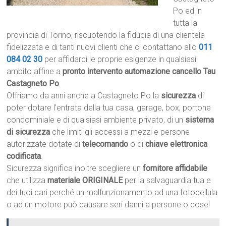
Po ed in
tutta la
provincia di Torino, riscuotendo la fiducia di una clientela
fidelizzata e di tanti nuovi clienti che ci contattano allo
011
084 02 30
per affidarci le proprie esigenze in qualsiasi
ambito affine a
pronto intervento automazione cancello Tau
Castagneto Po
.
Offriamo da anni anche a Castagneto Po la
sicurezza
di
poter dotare l’entrata della tua casa, garage, box, portone
condominiale e di qualsiasi ambiente privato, di un
sistema
di sicurezza
che limiti gli accessi a mezzi e persone
autorizzate dotate di
telecomando
o di
chiave elettronica
codificata
.
Sicurezza significa inoltre scegliere un
fornitore affidabile
che utilizza
materiale ORIGINALE
per la salvaguardia tua e
dei tuoi cari perché un malfunzionamento ad una fotocellula
o ad un motore può causare seri danni a persone o cose!