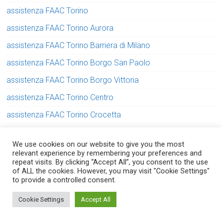
assistenza FAAC Torino
assistenza FAAC Torino Aurora
assistenza FAAC Torino Barriera di Milano
assistenza FAAC Torino Borgo San Paolo
assistenza FAAC Torino Borgo Vittoria
assistenza FAAC Torino Centro
assistenza FAAC Torino Crocetta
assistenza FAAC Torino Falchera
We use cookies on our website to give you the most
assistenza FAAC Torino Lingotto
relevant experience by remembering your preferences and
repeat visits. By clicking “Accept All”, you consent to the use
assistenza FAAC Torino Lucento
of ALL the cookies. However, you may visit "Cookie Settings"
to provide a controlled consent.
assistenza FAAC Torino Madonna di Campagna
Serve aiuto? Chiedi con fiducia!
Cookie Settings
Accept All
assistenza FAAC Torino Mirafiori
assistenza FAAC Torino Parella