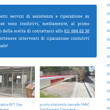
a
a
stri servizi di assistenza e riparazione su
a
se sono risolutivi, mediamente, al primo
o della scelta di contattarci allo
011 084 02 30
a
ottenere interventi di riparazione risolutivi
a
nale!
a
a
a
a
a
a
a
matica BFT San
pronto intervento cancello FAAC
a
avese
San Benigno Canavese