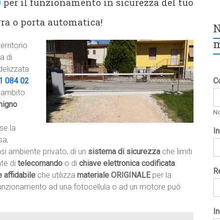
0
per il funzionamento in sicurezza del tuo
rra o porta automatica!
N
m
rritorio
a di
idelizzata
1 084 02
C
i ambito
nigno
N
se la
I
sa,
si ambiente privato, di un
sistema di sicurezza
che limiti
ate di
telecomando
o di
chiave elettronica codificata
.
R
e affidabile
che utilizza
materiale ORIGINALE
per la
lfunzionamento ad una fotocellula o ad un motore può
In