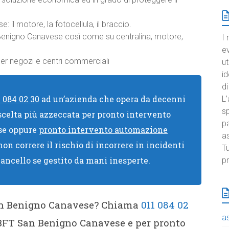
 il motore, la fotocellula, il braccio.
 Benigno Canavese così come su centralina, motore,
I 
e
per negozi e centri commerciali
ut
id
di
1 084 02 30
ad un’azienda che opera da decenni
L’
sp
 scelta più azzeccata per pronto intervento
pa
se oppure
pronto intervento automazione
a
on correre il rischio di incorrere in incidenti
Tu
 cancello se gestito da mani inesperte.
pr
San Benigno Canavese? Chiama
011 084 02
a
BFT San Benigno Canavese e per pronto