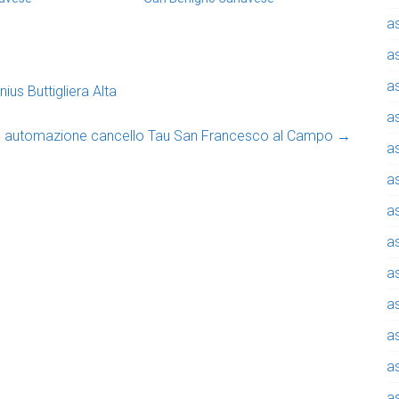
a
a
a
us Buttigliera Alta
a
to automazione cancello Tau San Francesco al Campo
→
a
a
a
a
a
a
a
a
a