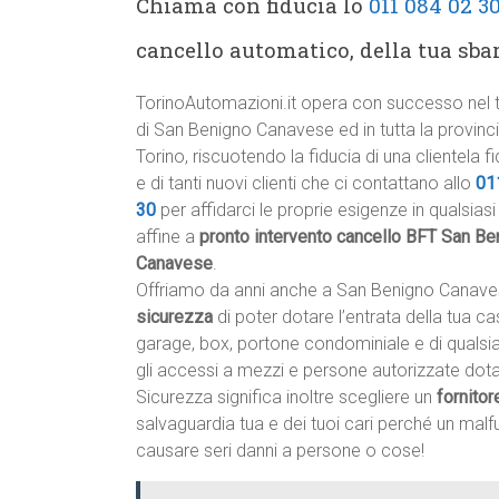
Chiama con fiducia lo
011 084 02 3
cancello automatico, della tua sba
TorinoAutomazioni.it opera con successo nel te
di San Benigno Canavese ed in tutta la provinci
Torino, riscuotendo la fiducia di una clientela f
e di tanti nuovi clienti che ci contattano allo
01
30
per affidarci le proprie esigenze in qualsias
affine a
pronto intervento cancello BFT San Be
Canavese
.
Offriamo da anni anche a San Benigno Canave
sicurezza
di poter dotare l’entrata della tua ca
garage, box, portone condominiale e di qualsia
gli accessi a mezzi e persone autorizzate dot
Sicurezza significa inoltre scegliere un
fornitor
salvaguardia tua e dei tuoi cari perché un ma
causare seri danni a persone o cose!