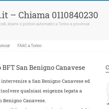
.it – Chiama 0110840230
elli, sbarre o portoni automatici a Torino e provincia!
incia!
FAAC a Torino
lo BFT San Benigno Canavese
C
i intervenire a San Benigno Canavese ed
 risolvere qualsiasi esigenza legata a
an Benigno Canavese.