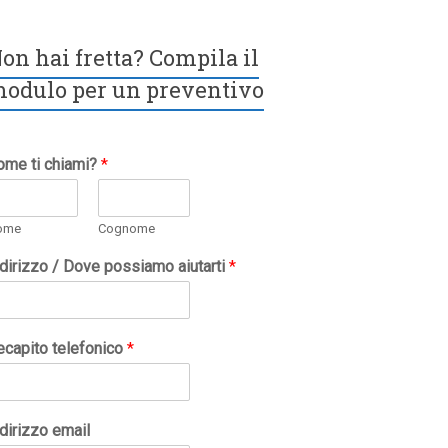
on hai fretta? Compila il
odulo per un preventivo
ome ti chiami?
*
ome
Cognome
ndirizzo / Dove possiamo aiutarti
*
ecapito telefonico
*
dirizzo email