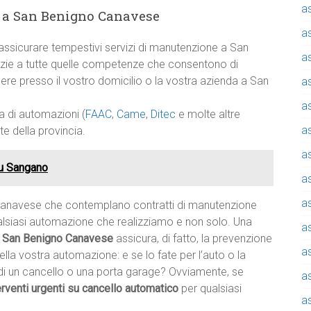
a
o a San Benigno Canavese
a
ssicurare tempestivi servizi di manutenzione a San
a
azie a tutte quelle competenze che consentono di
ere presso il vostro domicilio o la vostra azienda a San
a
a
a di automazioni (
FAAC
,
Came
,
Ditec
e molte altre
a
 della provincia.
a
au Sangano
a
a
Canavese che contemplano contratti di manutenzione
alsiasi automazione che realizziamo e non solo. Una
a
FT San Benigno Canavese
assicura, di fatto, la prevenzione
a
ella vostra automazione: e se lo fate per l’auto o la
di un cancello o una porta garage? Ovviamente, se
a
erventi urgenti su cancello automatico
per qualsiasi
a