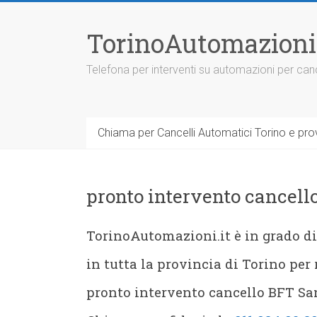
Vai
al
TorinoAutomazioni
contenuto
Telefona per interventi su automazioni per canc
Chiama per Cancelli Automatici Torino e prov
pronto intervento cancel
TorinoAutomazioni.it è in grado d
in tutta la provincia di Torino per
pronto intervento cancello BFT S