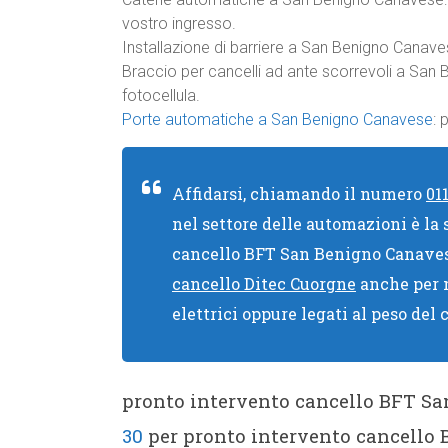
vostro ingresso.
Installazione di barriere a San Benigno Canavese:
Braccio per cancelli ad ante scorrevoli a San
fotocellula.
Porte automatiche a San Benigno Canavese
: 
Affidarsi, chiamando il numero
01
nel settore delle automazioni è la
cancello BFT San Benigno Canave
cancello Ditec Cuorgne
anche per n
elettrici oppure legati al peso del
pronto intervento cancello BFT 
30
per pronto intervento cancello 