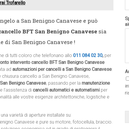
ai Trofarello
Sp
Angelo a San Benigno Canavese e può
ai
 cancello BFT San Benigno Canavese
sia
de di San Benigno Canavese !
e di tutti coloro che telefonano allo
011 084 02 30
,
per
ronto intervento cancello BFT San Benigno Canavese
ata ad
automazioni per cancelli a San Benigno Canavese
:
A
 e chiusura cancello a San Benigno Canavese,
a San Benigno Canavese
, passando per la
manutenzione
i
e l’assistenza di
cancelli automatici e automatismi
per
ri
alità alle vostre esigenze architettoniche, logistiche e
una varietà di aperture installate su:
 Benigno Canavese e pure su motore, fotocellula, braccio.
oluzione economica ed in grado di proteggere il