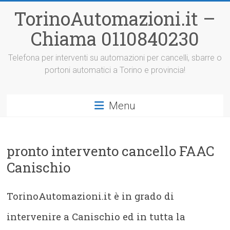
Vai
TorinoAutomazioni.it –
al
contenuto
Chiama 0110840230
Telefona per interventi su automazioni per cancelli, sbarre o
portoni automatici a Torino e provincia!
Menu
pronto intervento cancello FAAC
Canischio
TorinoAutomazioni.it è in grado di
intervenire a Canischio ed in tutta la