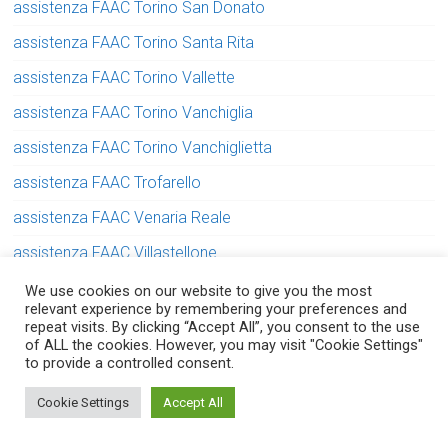
assistenza FAAC Torino San Donato
assistenza FAAC Torino Santa Rita
assistenza FAAC Torino Vallette
assistenza FAAC Torino Vanchiglia
assistenza FAAC Torino Vanchiglietta
assistenza FAAC Trofarello
assistenza FAAC Venaria Reale
assistenza FAAC Villastellone
assistenza FAAC Volpiano
We use cookies on our website to give you the most
relevant experience by remembering your preferences and
assistenza FADINI Alpignano
repeat visits. By clicking “Accept All”, you consent to the use
of ALL the cookies. However, you may visit "Cookie Settings"
assistenza FADINI Avigliana
to provide a controlled consent.
Serve aiuto? Chiedi con fiducia!
assistenza FADINI Balangero
Cookie Settings
Accept All
assistenza FADINI Beinasco