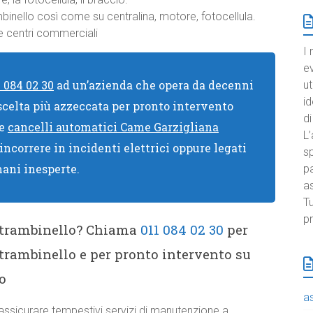
binello così come su centralina, motore, fotocellula.
 e centri commerciali
I 
e
1 084 02 30
ad un’azienda che opera da decenni
ut
id
 scelta più azzeccata per pronto intervento
di
re
cancelli automatici Came Garzigliana
L’
 incorrere in incidenti elettrici oppure legati
sp
mani inesperte.
pa
a
Tu
pr
Strambinello? Chiama
011 084 02 30
per
trambinello e per pronto intervento su
o
a
ssicurare tempestivi servizi di manutenzione a