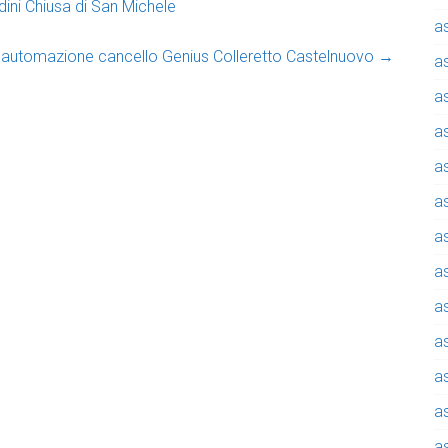
ini Chiusa di San Michele
a
o automazione cancello Genius Colleretto Castelnuovo
→
a
a
a
a
a
a
a
a
a
a
a
a