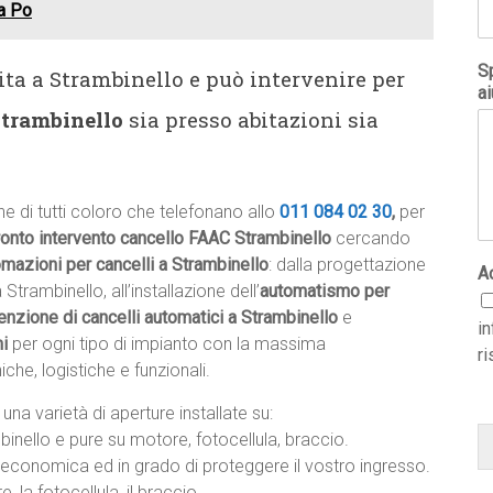
a Po
Sp
ta a Strambinello e può intervenire per
ai
Strambinello
sia presso abitazioni sia
e di tutti coloro che telefonano allo
011 084 02 30
,
per
ronto intervento cancello FAAC Strambinello
cercando
mazioni per cancelli a Strambinello
: dalla progettazione
A
Strambinello, all’installazione dell’
automatismo per
nzione di cancelli automatici a Strambinello
e
i
i
per ogni tipo di impianto con la massima
ri
che, logistiche e funzionali.
una varietà di aperture installate su:
binello e pure su motore, fotocellula, braccio.
economica ed in grado di proteggere il vostro ingresso.
, la fotocellula, il braccio.