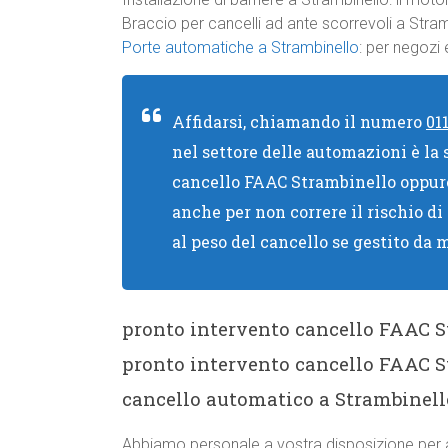
Braccio per cancelli ad ante scorrevoli a Stram
Porte automatiche a Strambinello
: per negozi
Affidarsi, chiamando il numero
01
nel settore delle automazioni è la
cancello FAAC Strambinello oppu
anche per non correre il rischio di
al peso del cancello se gestito da 
pronto intervento cancello FAAC 
pronto intervento cancello FAAC S
cancello automatico a Strambinell
Abbiamo personale a vostra disposizione per a