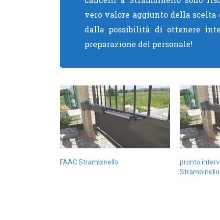
vero valore aggiunto della scelta 
dalla possibilità di ottenere int
preparazione del personale!
FAAC Strambinello
pronto inter
Strambinello