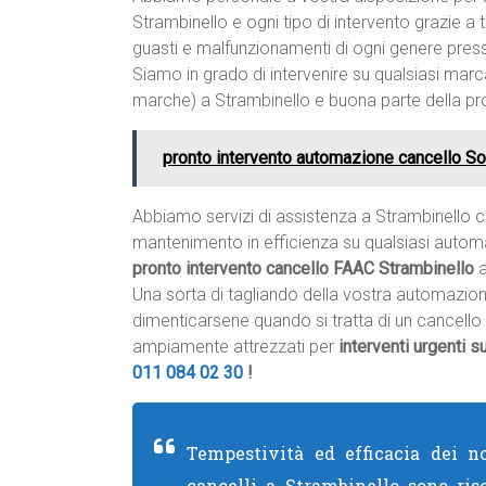
Strambinello e ogni tipo di intervento grazie 
guasti e malfunzionamenti di ogni genere presso
Siamo in grado di intervenire su qualsiasi marc
marche) a Strambinello e buona parte della pro
pronto intervento automazione cancello 
Abbiamo servizi di assistenza a Strambinello 
mantenimento in efficienza su qualsiasi autom
pronto intervento cancello FAAC Strambinello
a
Una sorta di tagliando della vostra automazione
dimenticarsene quando si tratta di un cancell
ampiamente attrezzati per
interventi urgenti 
011 084 02 30
!
Tempestività ed efficacia dei no
cancelli a Strambinello sono ris