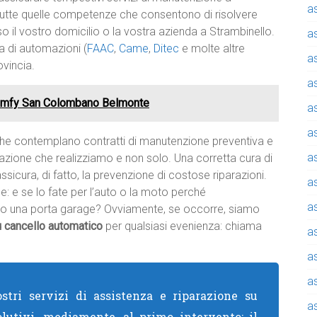
a
a tutte quelle competenze che consentono di risolvere
 il vostro domicilio o la vostra azienda a Strambinello.
a
a di automazioni (
FAAC
,
Came
,
Ditec
e molte altre
a
vincia.
a
Somfy San Colombano Belmonte
a
a
che contemplano contratti di manutenzione preventiva e
a
azione che realizziamo e non solo. Una corretta cura di
ssicura, di fatto, la prevenzione di costose riparazioni.
a
: e se lo fate per l’auto o la moto perché
a
o o una porta garage? Ovviamente, se occorre, siamo
su cancello automatico
per qualsiasi evenienza: chiama
a
a
a
stri servizi di assistenza e riparazione su
a
olutivi, mediamente, al primo intervento: il