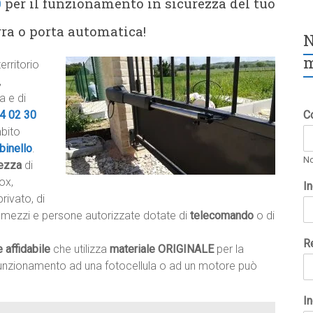
0
per il funzionamento in sicurezza del tuo
rra o porta automatica!
N
m
rritorio
,
a e di
4 02 30
C
mbito
binello
.
N
rezza
di
ox,
I
rivato, di
 a mezzi e persone autorizzate dotate di
telecomando
o di
R
e affidabile
che utilizza
materiale ORIGINALE
per la
lfunzionamento ad una fotocellula o ad un motore può
In