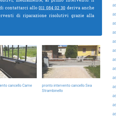
a
di contattarci allo
011 084 02 30
deriva anche
a
erventi di riparazione risolutivi grazie alla
a
a
a
a
a
a
a
vento cancello Came
pronto intervento cancello Sea
a
Strambinello
a
a
a