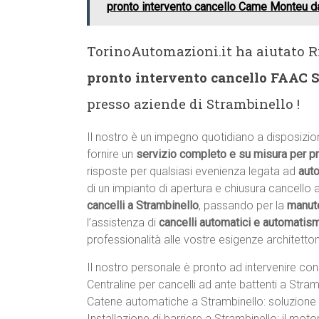
pronto intervento cancello Came Monteu d
TorinoAutomazioni.it ha aiutato Ri
pronto intervento cancello FAAC 
presso aziende di Strambinello !
Il nostro è un impegno quotidiano a disposizion
fornire un
servizio completo e su misura per p
risposte per qualsiasi evenienza legata ad
auto
di un impianto di apertura e chiusura cancello a 
cancelli a Strambinello
, passando per la
manute
l’assistenza di
cancelli automatici e automatism
professionalità alle vostre esigenze architettoni
Il nostro personale è pronto ad intervenire con 
Centraline per cancelli ad ante battenti a Stram
Catene automatiche a Strambinello: soluzione 
Installazione di barriere a Strambinello: il motore