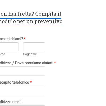
on hai fretta? Compila il
odulo per un preventivo
ome ti chiami?
*
ome
Cognome
ndirizzo / Dove possiamo aiutarti
*
ecapito telefonico
*
dirizzo email