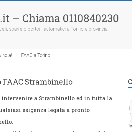
.it – Chiama 0110840230
elli, sbarre o portoni automatici a Torino e provincia!
incia!
FAAC a Torino
o FAAC Strambinello
C
intervenire a Strambinello ed in tutta la
ualsiasi esigenza legata a pronto
ello.