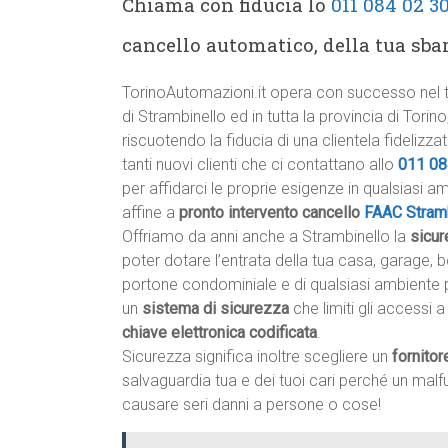
Chiama con fiducia lo
011 084 02 3
cancello automatico, della tua sba
TorinoAutomazioni.it opera con successo nel te
di Strambinello ed in tutta la provincia di Torino
riscuotendo la fiducia di una clientela fidelizzat
tanti nuovi clienti che ci contattano allo
011 08
per affidarci le proprie esigenze in qualsiasi a
affine a
pronto intervento cancello
FAAC Stram
Offriamo da anni anche a Strambinello la
sicu
poter dotare l’entrata della tua casa, garage, b
portone condominiale e di qualsiasi ambiente p
un
sistema di sicurezza
che limiti gli accessi
chiave elettronica codificata
.
Sicurezza significa inoltre scegliere un
fornitor
salvaguardia tua e dei tuoi cari perché un ma
causare seri danni a persone o cose!