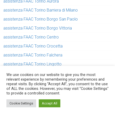
assistenza FAAC Torino Aurora
assistenza FAAC Torino Barriera di Milano
assistenza FAAC Torino Borgo San Paolo
assistenza FAAC Torino Borgo Vittoria
assistenza FAAC Torino Centro
assistenza FAAC Torino Crocetta
assistenza FAAC Torino Falchera
assistenza FAAC Torino Lingotto
assistenza FAAC Torino Lucento
We use cookies on our website to give you the most
relevant experience by remembering your preferences and
assistenza FAAC Torino Madonna di Campagna
repeat visits. By clicking “Accept All”, you consent to the use
of ALL the cookies. However, you may visit "Cookie Settings"
assistenza FAAC Torino Mirafiori
to provide a controlled consent.
Serve aiuto? Chiedi con fiducia!
assistenza FAAC Torino Parella
Cookie Settings
Accept All
assistenza FAAC Torino Pozzo Strada