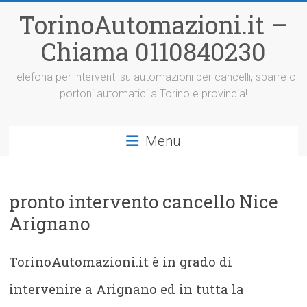
Vai
TorinoAutomazioni.it –
al
contenuto
Chiama 0110840230
Telefona per interventi su automazioni per cancelli, sbarre o
portoni automatici a Torino e provincia!
Menu
pronto intervento cancello Nice
Arignano
TorinoAutomazioni.it è in grado di
intervenire a Arignano ed in tutta la