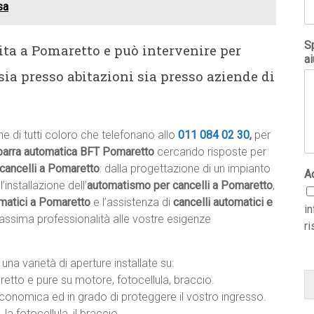
sa
Sp
ta a Pomaretto e può intervenire per
ai
sia presso abitazioni sia presso aziende di
e di tutti coloro che telefonano allo
011 084 02 30
,
per
barra automatica BFT Pomaretto
cercando risposte per
cancelli a Pomaretto
: dalla progettazione di un impianto
A
installazione dell’
automatismo per cancelli a Pomaretto
,
matici a Pomaretto
e l’assistenza di
cancelli automatici e
i
assima professionalità alle vostre esigenze
ri
una varietà di aperture installate su:
retto e pure su motore, fotocellula, braccio.
onomica ed in grado di proteggere il vostro ingresso.
la fotocellula, il braccio.