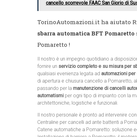
cancello scorrevole FAAC San Giorio di Su
TorinoAutomazioni.it ha aiutato Ri
sbarra automatica BFT Pomaretto
Pomaretto !
Il nostro è un impegno quotidiano a disposizion
fornire un
servizio completo e su misura per s
qualsiasi evenienza legata ad
automazioni per 
di apertura e chiusura cancello a Pomaretto, all’
passando per la
manutenzione di cancelli auto
automatismi
per ogni tipo di impianto con la m
architettoniche, logistiche e funzionali.
Il nostro personale è pronto ad intervenire con 
Centraline per cancelli ad ante battenti a Poma
Catene automatiche a Pomaretto: soluzione ec
Installazione di barriere a Pomaretto: il motore, 