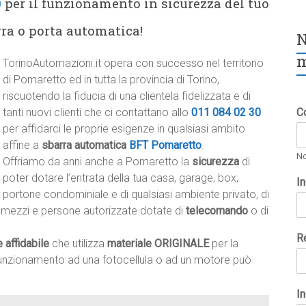
0
per il funzionamento in sicurezza del tuo
rra o porta automatica!
N
m
TorinoAutomazioni.it opera con successo nel territorio
di Pomaretto ed in tutta la provincia di Torino,
riscuotendo la fiducia di una clientela fidelizzata e di
tanti nuovi clienti che ci contattano allo
011 084 02 30
C
per affidarci le proprie esigenze in qualsiasi ambito
affine a
sbarra automatica
BFT Pomaretto
.
N
Offriamo da anni anche a Pomaretto la
sicurezza
di
poter dotare l’entrata della tua casa, garage, box,
I
portone condominiale e di qualsiasi ambiente privato, di
 a mezzi e persone autorizzate dotate di
telecomando
o di
R
e affidabile
che utilizza
materiale ORIGINALE
per la
lfunzionamento ad una fotocellula o ad un motore può
In