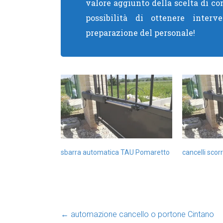
valore aggiunto della scelta di co
possibilità di ottenere interve
preparazione del personale!
sbarra automatica TAU Pomaretto
cancelli sco
←
automazione cancello o portone Cintano