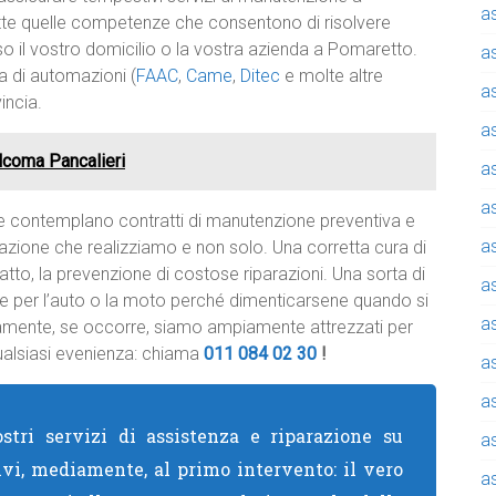
a
utte quelle competenze che consentono di risolvere
o il vostro domicilio o la vostra azienda a Pomaretto.
a
a di automazioni (
FAAC
,
Came
,
Ditec
e molte altre
a
incia.
a
lcoma Pancalieri
a
a
e contemplano contratti di manutenzione preventiva e
a
azione che realizziamo e non solo. Una corretta cura di
fatto, la prevenzione di costose riparazioni. Una sorta di
a
te per l’auto o la moto perché dimenticarsene quando si
a
iamente, se occorre, siamo ampiamente attrezzati per
alsiasi evenienza: chiama
011 084 02 30
!
a
a
stri servizi di assistenza e riparazione su
a
ivi, mediamente, al primo intervento: il vero
a