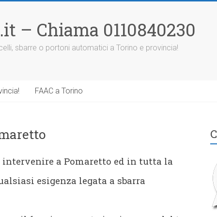
.it – Chiama 0110840230
elli, sbarre o portoni automatici a Torino e provincia!
incia!
FAAC a Torino
maretto
C
 intervenire a Pomaretto ed in tutta la
ualsiasi esigenza legata a sbarra