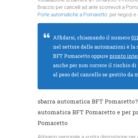
Braccio per cancelli ad ante scorrevoli a Poma
Porte automatiche a Pomaretto
: per negozi e
Affidarsi, chiamando il numero
01
nel settore delle automazioni è la
BFT Pomaretto oppure
pronto inte
anche per non correre il rischio di
al peso del cancello se gestito da 
sbarra automatica BFT Pomaretto
automatica BFT Pomaretto e per pr
Pomaretto
Abbiamo personale a vostra disposizione per a