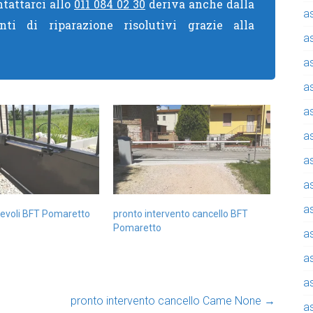
ntattarci allo
011 084 02 30
deriva anche dalla
a
nti di riparazione risolutivi grazie alla
a
a
a
a
a
a
a
a
rrevoli BFT Pomaretto
pronto intervento cancello BFT
Pomaretto
a
a
a
pronto intervento cancello Came None
→
a