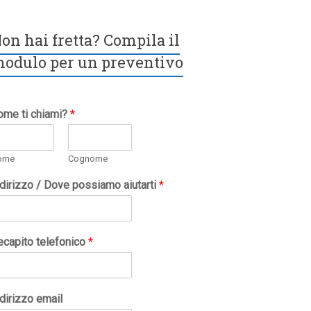
on hai fretta? Compila il
odulo per un preventivo
ome ti chiami?
*
ome
Cognome
ndirizzo / Dove possiamo aiutarti
*
ecapito telefonico
*
dirizzo email