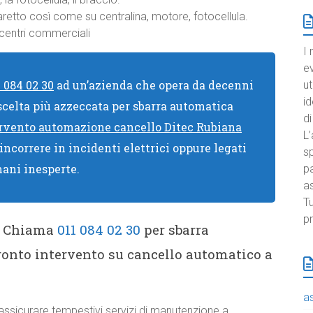
retto così come su centralina, motore, fotocellula.
 centri commerciali
I 
e
1 084 02 30
ad un’azienda che opera da decenni
ut
id
 scelta più azzeccata per sbarra automatica
di
rvento automazione cancello Ditec Rubiana
L’
 incorrere in incidenti elettrici oppure legati
sp
mani inesperte.
pa
a
Tu
pr
? Chiama
011 084 02 30
per sbarra
onto intervento su cancello automatico a
a
ssicurare tempestivi servizi di manutenzione a