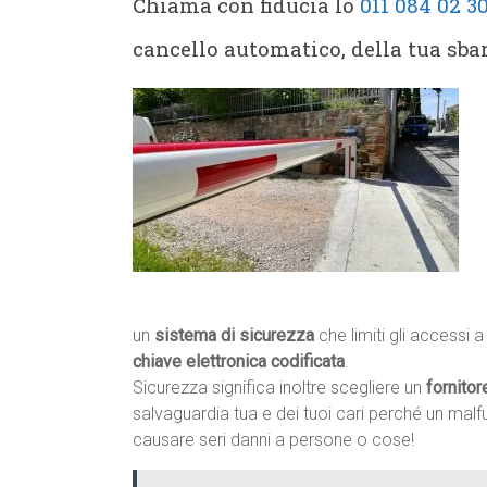
Chiama con fiducia lo
011 084 02 3
cancello automatico, della tua sba
un
sistema di sicurezza
che limiti gli accessi
chiave elettronica codificata
.
Sicurezza significa inoltre scegliere un
fornitor
salvaguardia tua e dei tuoi cari perché un ma
causare seri danni a persone o cose!